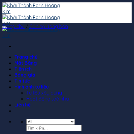
Skip
to
content
Trang chủ
/
Căn hộ đang bán
Trang chủ
Mặt Bằng
Tiện ích
Bảng giá
Tin tức
Hình ảnh tư liệu
Tư liệu xây dựng
Hoạt động toà nhà
Liên hệ
Tìm
kiếm: