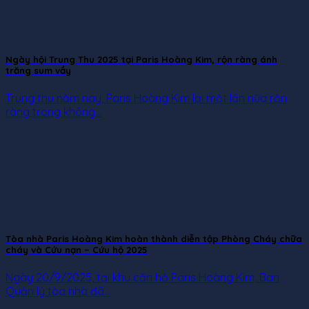
Ngày hội Trung Thu 2025 tại Paris Hoàng Kim, rộn ràng ánh
trăng sum vầy
Trung thu năm nay, Paris Hoàng Kim lại một lần nữa rộn
ràng trong không...
Tòa nhà Paris Hoàng Kim hoàn thành diễn tập Phòng Cháy chữa
cháy và Cứu nạn – Cứu hộ 2025
Ngày 20/9/2025, tại khu căn hộ Paris Hoàng Kim, Ban
Quản lý tòa nhà đã...