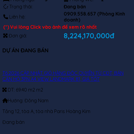
Trạng thái:
Đang bán
0909.558.657 (Phòng Kinh
Liên hệ:
doanh)
(*) Vui lòng Click vào ảnh để xem rõ nhất
8,224,170,000đ
Đơn giá:
DỰ ÁN ĐANG BÁN
T6.2026 CẬP NHẬT GIỎ HÀNG ĐỘC QUYỀN TỪ CĐT, BÁN
CĂN HỘ 3PN A4 VIEW LANDMARK 81, GIÁ TỐT
DT:
69.40 m2 m2
Hướng:
Đông Nam
Tầng 12, tòa A, tòa nhà Paris Hoàng Kim
Đang bán