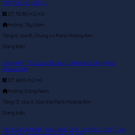
TIẾP TỪ CHỦ ĐẦU TƯ
DT:
92.80 m2 m2
Hướng:
Tây Nam
Tầng 6, tòa B, Chung cư Paris Hoàng Kim
Đang bán
CẬP NHẬT T6/2026 CẦN BÁN CĂN HỘ A5 2PN PARIS
HOÀNG KIM
DT:
66.10 m2 m2
Hướng:
Đông Nam
Tầng 13, tòa A, tòa nhà Paris Hoàng Kim
Đang bán
T6/2026 CẬP NHẬT GIỎ HÀNG ĐỘC QUYỀN TỪ CĐT, CĂN