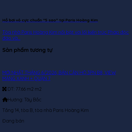
Hồ bơi vô cực chuẩn “5 sao” tại Paris Hoàng Kim
Tòa nhà Paris Hoàng Kim nổi bật với lối kiến trúc Pháp độc
đáo và...
Sản phẩm tương tự
MỚI NHẤT THÁNG 6/2026, BÁN CĂN HỘ 3PN B8, VIEW
MẢNG XANH + QUẬN 7
DT:
77.66 m2 m2
Hướng:
Tây Bắc
Tầng 14, tòa B, tòa nhà Paris Hoàng Kim
Đang bán