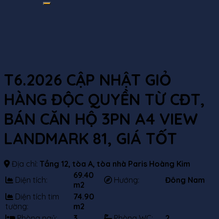
T6.2026 CẬP NHẬT GIỎ
HÀNG ĐỘC QUYỀN TỪ CĐT,
BÁN CĂN HỘ 3PN A4 VIEW
LANDMARK 81, GIÁ TỐT
Địa chỉ:
Tầng 12, tòa A, tòa nhà Paris Hoàng Kim
69.40
Diện tích:
Hướng:
Đông Nam
m2
Diện tích tim
74.90
tường:
m2
Phòng ngủ:
3
Phòng WC:
2