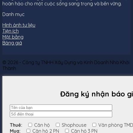
hoàn hảo cho một cuộc sống sang trọng và bền vững.
Danh mục
Hình ảnh tư liệu
Tiện ích
Mặt bằng
Bảng giá
© 2026
- Công ty TNHH Xây Dựng và Kinh Doanh Nhà Khởi
Thành
Đăng ký nhận báo g
Thuê:
Căn hộ
Shophouse
Văn phòng TM
Mua:
Căn hộ 2 PN
Căn hộ 3 PN