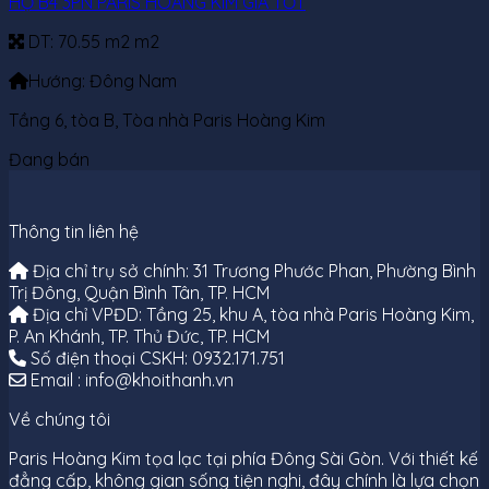
HỘ B4 3PN PARIS HOÀNG KIM GIÁ TỐT
DT:
70.55 m2 m2
Hướng:
Đông Nam
Tầng 6, tòa B, Tòa nhà Paris Hoàng Kim
Đang bán
Thông tin liên hệ
Địa chỉ trụ sở chính: 31 Trương Phước Phan, Phường Bình
Trị Đông, Quận Bình Tân, TP. HCM
Địa chỉ VPĐD: Tầng 25, khu A, tòa nhà Paris Hoàng Kim,
P. An Khánh, TP. Thủ Đức, TP. HCM
Số điện thoại CSKH: 0932.171.751
Email : info@khoithanh.vn
Về chúng tôi
Paris Hoàng Kim tọa lạc tại phía Đông Sài Gòn. Với thiết kế
đẳng cấp, không gian sống tiện nghi, đây chính là lựa chọn